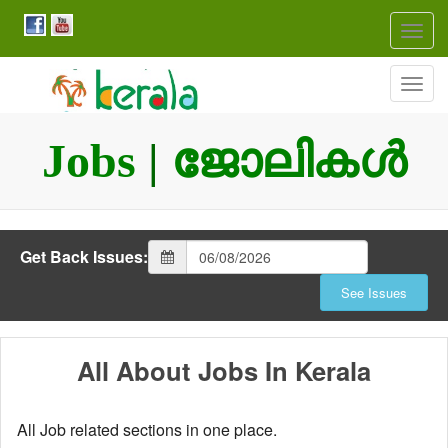
Togg
navig
Togg
navig
Jobs
|
ജോലികള്‍
Get Back Issues:
All About Jobs In Kerala
All Job related sections in one place.